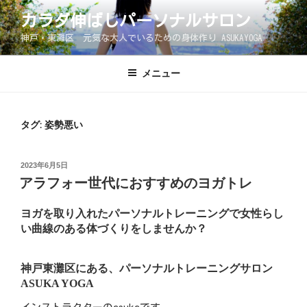
コ
カラダ伸ばしパーソナルサロン
ン
神戸・東灘区 元気な大人でいるための身体作り ASUKAYOGA
テ
ン
ツ
メニュー
へ
ス
キ
タグ:
姿勢悪い
ッ
プ
投
2023年6月5日
稿
アラフォー世代におすすめのヨガトレ
日:
ヨガを取り入れたパーソナルトレーニングで女性らし
い曲線のある体づくりをしませんか？
神戸東灘区にある、パーソナルトレーニングサロン
ASUKA YOGA