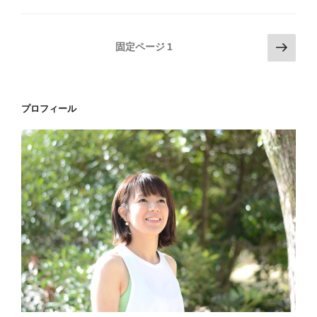
投
次
固定ページ
1
の
稿
ペ
の
ー
ペ
プロフィール
ジ
ー
ジ
送
り