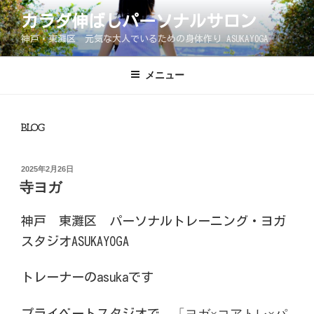
コ
カラダ伸ばしパーソナルサロン
ン
神戸・東灘区 元気な大人でいるための身体作り ASUKAYOGA
テ
ン
ツ
メニュー
へ
ス
キ
BLOG
ッ
プ
投
2025年2月26日
稿
寺ヨガ
日:
神戸 東灘区 パーソナルトレーニング・ヨガ
スタジオASUKAYOGA
トレーナーのasukaです
プライベートスタジオで、
「ヨガ×コアトレ×パ