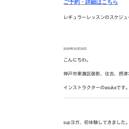
ご予約・詳細はこちら
レギュラーレッスンのスケジュ
投
2020年10月20日
稿
日:
こんにちわ。
神戸市東灘区御影、住吉、摂津本山
インストラクターのasukaです
supヨガ、初体験してきました