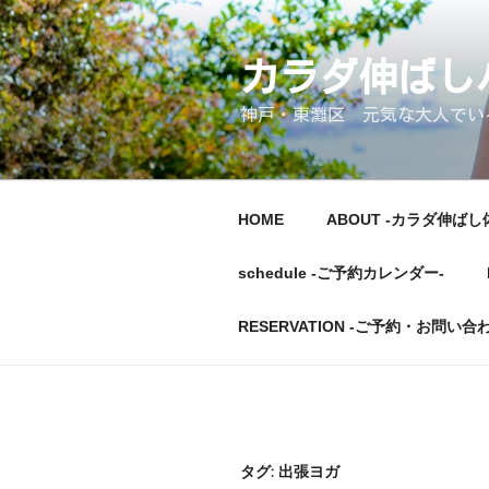
コ
ン
テ
カラダ伸ば
ン
神戸・東灘区 元気な大人でいるた
ツ
へ
ス
キ
HOME
ABOUT -カラダ伸ばし
ッ
プ
schedule -ご予約カレンダー-
RESERVATION -ご予約・お問い合
タグ:
出張ヨガ