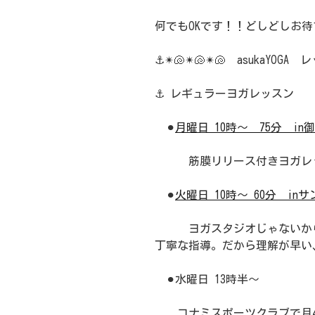
何でもOKです！！どしどしお
⚓️✴︎🐚✴︎🐚✴︎🐚 asukaYOGA
⚓️ レギュラーヨガレッスン
⚫︎
月曜日 10時〜
75分
in
筋膜リリース付きヨガレ
⚫︎
火曜日 10時〜 60分
in
ヨガスタジオじゃないから
丁寧な指導。だから理解が早い
⚫︎水曜日 13時半〜
コナミスポーツクラブで月4