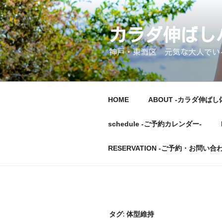
コ
ン
テ
カラダ伸ば
ン
神戸・東灘区 元気な大人でいるた
ツ
へ
ス
キ
HOME
ABOUT -カラダ伸ばし
ッ
プ
schedule -ご予約カレンダー-
RESERVATION -ご予約・お問い合
タグ:
体型維持