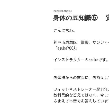
投
2021年6月28日
稿
身体の豆知識⑤ 
日:
こんにちわ。
神戸市東灘区 御影、サンシャ
「asukaYOGA」
インストラクターのasukaです
お客様からの質問に、お答えし
フィットネストレーナー歴11年
教科書的な答えではなく、今ま
ふまえて本音でお答えしていま