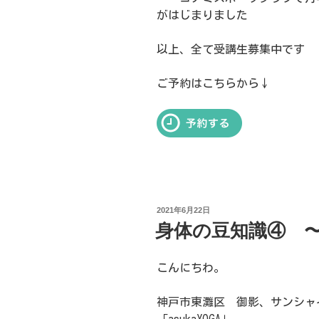
がはじまりました
以上、全て受講生募集中です
ご予約はこちらから↓
投
2021年6月22日
稿
身体の豆知識④ 
日:
こんにちわ。
神戸市東灘区 御影、サンシャ