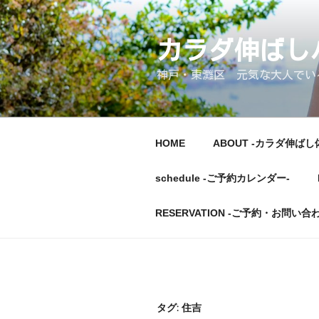
コ
ン
テ
カラダ伸ば
ン
神戸・東灘区 元気な大人でいるた
ツ
へ
ス
キ
HOME
ABOUT -カラダ伸ばし
ッ
プ
schedule -ご予約カレンダー-
RESERVATION -ご予約・お問い合
タグ:
住吉