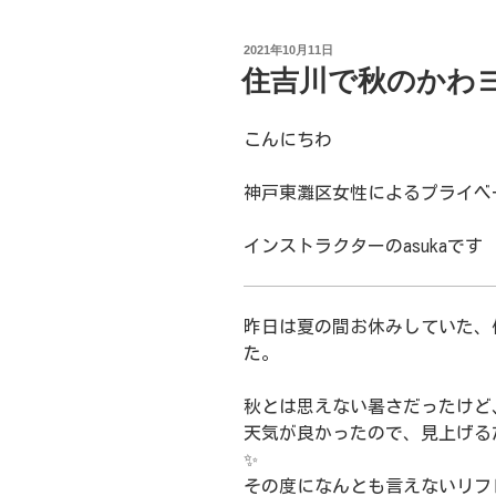
投
2021年10月11日
稿
住吉川で秋のかわ
日:
こんにちわ
神戸東灘区女性によるプライベート
インストラクターのasukaです
昨日は夏の間お休みしていた、
た。
秋とは思えない暑さだったけど
天気が良かったので、見上げる
✨
その度になんとも言えないリフ