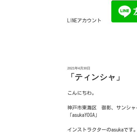
LINEアカウント
投
2021年4月30日
稿
「ティンシャ」
日:
こんにちわ。
神戸市東灘区 御影、サンシャ
「asukaYOGA」
インストラクターのasukaです