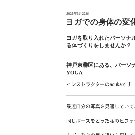
投
2023年3月22日
稿
ヨガでの身体の変
日:
ヨガを取り入れたパーソナ
る体づくりをしませんか？
神戸東灘区にある、パーソナ
YOGA
インストラクターの
asuka
です
最近自分の写真を見返していて
同じポーズをとった私のビフォ