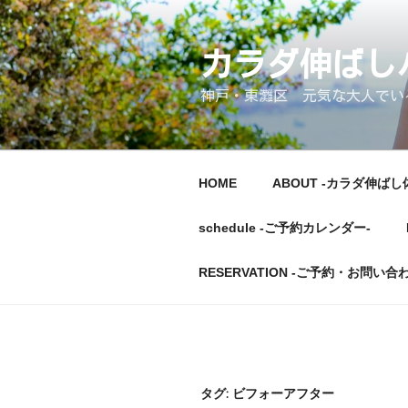
コ
ン
テ
カラダ伸ば
ン
神戸・東灘区 元気な大人でいるた
ツ
へ
ス
キ
HOME
ABOUT -カラダ伸ばし
ッ
プ
schedule -ご予約カレンダー-
RESERVATION -ご予約・お問い合
タグ:
ビフォーアフター